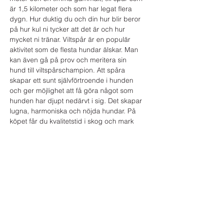
är 1,5 kilometer och som har legat flera 
dygn. Hur duktig du och din hur blir beror 
på hur kul ni tycker att det är och hur 
mycket ni tränar. Viltspår är en populär 
aktivitet som de flesta hundar älskar. Man 
kan även gå på prov och meritera sin 
hund till viltspårschampion. Att spåra 
skapar ett sunt självförtroende i hunden 
och ger möjlighet att få göra något som 
hunden har djupt nedärvt i sig. Det skapar 
lugna, harmoniska och nöjda hundar. På 
köpet får du kvalitetstid i skog och mark 
och en ny förståelse för vilka fantastiska 
egenskaper din bästa vän faktiskt besitter.
Denna kurs är…
Visa mer